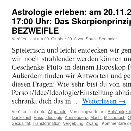
Astrologie erleben: am 20.11.2
17:00 Uhr: Das Skorpionprinzi
BEZWEIFLE
Veröffentlicht am
29. Oktober 2016
von
Souza Seethaler
Spielerisch und leicht entdecken wir g
wir noch strahlender werden können u
Geschenke Pluto in deinem Horoskop für
Außerdem finden wir Antworten und ge
diesen Fragen: Wie sehr bist du von ei
Person/Idee/Ideologie/Einstellung abhä
schränkt dich das in …
Weiterlesen
→
Veröffentlicht unter
Allgemein
|
Verschlagwortet mit
Abhängigkei
Dunkelheit
,
Hass
,
Ideologie
,
Konsequenz
,
Macht
,
Missbrauch
,
O
Sexualität
,
Transformation
,
Vergebung
,
Zwang
|
Kommentare dea