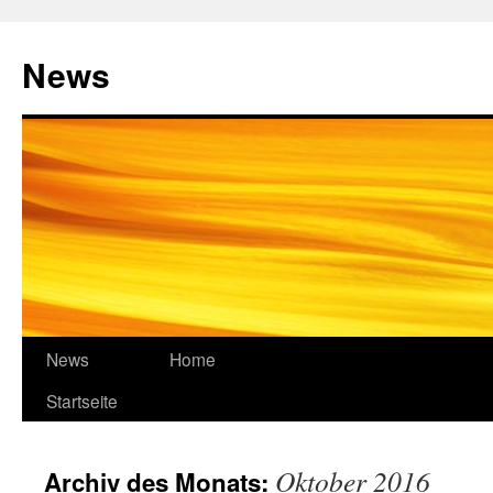
Zum
Inhalt
News
springen
News
Home
Startseite
Oktober 2016
Archiv des Monats: