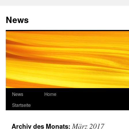
Zum
Inhalt
News
springen
News
Home
Startseite
März 2017
Archiv des Monats: