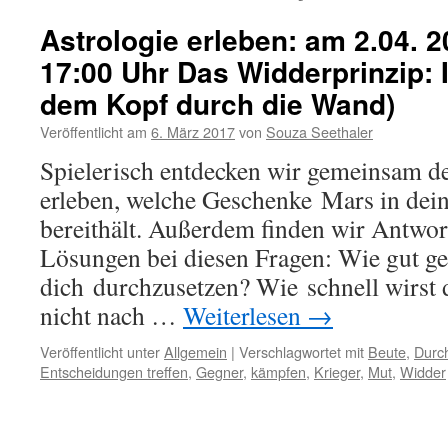
Astrologie erleben: am 2.04. 2
17:00 Uhr Das Widderprinzip: 
dem Kopf durch die Wand)
Veröffentlicht am
6. März 2017
von
Souza Seethaler
Spielerisch entdecken wir gemeinsam d
erleben, welche Geschenke Mars in dei
bereithält. Außerdem finden wir Antwor
Lösungen bei diesen Fragen: Wie gut gel
dich durchzusetzen? Wie schnell wirst 
nicht nach …
Weiterlesen
→
Veröffentlicht unter
Allgemein
|
Verschlagwortet mit
Beute
,
Durc
Entscheidungen treffen
,
Gegner
,
kämpfen
,
Krieger
,
Mut
,
Widder