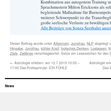
Kombination aus autogenem Training u
Sprachmustern Milton Ericksons als se
begleitende Maßnahme für Burnoutpräve
weiterer Schwerpunkt ist die Trauerbeg
große seelische Verluste zu bewältigen 
Alle Beiträge von Souza Seethaler anz
Dieser Beitrag wurde unter
Allgemein
,
Jungfrau
,
NLP
abgelegt 
Hingabe
,
Jungfrau
,
kühler Kopf
,
logisches Denken
,
Loslassen
,
M
Ziele
,
Zwillinge
verschlagwortet. Setze ein Lesezeichen für den
←
Astrologie erleben: am 12.7.2015 10:00 –
Astrologie er
17:00 Das Krebsprinzip: ICH FÜHLE
Das 
News