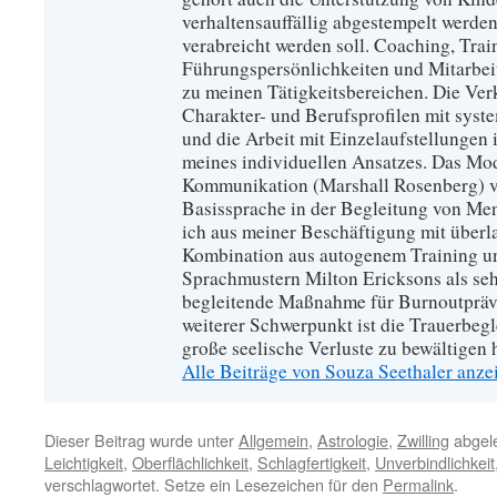
verhaltensauffällig abgestempelt werde
verabreicht werden soll. Coaching, Trai
Führungspersönlichkeiten und Mitarbeit
zu meinen Tätigkeitsbereichen. Die Ve
Charakter- und Berufsprofilen mit sy
und die Arbeit mit Einzelaufstellungen 
meines individuellen Ansatzes. Das Mod
Kommunikation (Marshall Rosenberg) ve
Basissprache in der Begleitung von Me
ich aus meiner Beschäftigung mit überl
Kombination aus autogenem Training u
Sprachmustern Milton Ericksons als se
begleitende Maßnahme für Burnoutpräve
weiterer Schwerpunkt ist die Trauerbeg
große seelische Verluste zu bewältigen 
Alle Beiträge von Souza Seethaler anz
Dieser Beitrag wurde unter
Allgemein
,
Astrologie
,
Zwilling
abgele
Leichtigkeit
,
Oberflächlichkeit
,
Schlagfertigkeit
,
Unverbindlichkeit
verschlagwortet. Setze ein Lesezeichen für den
Permalink
.