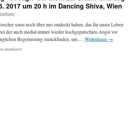
5. 2017 um 20 h im Dancing Shiva, Wien
eethaler
orscher sonst noch über uns entdeckt haben, das für unser Leben
bei der auch medial immer wieder hochgeputschten Angst vor
ünglichen Begeisterung zurückfinden, um …
Weiterlesen
→
für
e deaktiviert
„Leben
ist
Veränderung“
…
sagte
der
Stein
zur
Blume
und
flog
davon.
Vortrag
am
26.5.