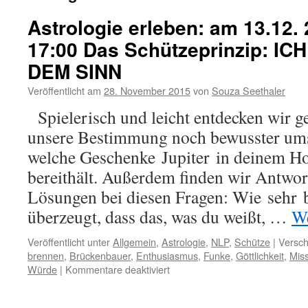
Astrologie erleben: am 13.12. 
17:00 Das Schützeprinzip: I
DEM SINN
Veröffentlicht am
28. November 2015
von
Souza Seethaler
Spielerisch und leicht entdecken wir 
unsere Bestimmung noch bewusster um
welche Geschenke Jupiter in deinem Ho
bereithält. Außerdem finden wir Antwor
Lösungen bei diesen Fragen: Wie sehr 
überzeugt, dass das, was du weißt, …
We
Veröffentlicht unter
Allgemein
,
Astrologie
,
NLP
,
Schütze
|
Versch
brennen
,
Brückenbauer
,
Enthusiasmus
,
Funke
,
Göttlichkeit
,
Mis
für
Würde
|
Kommentare deaktiviert
Astrologie
erleben: