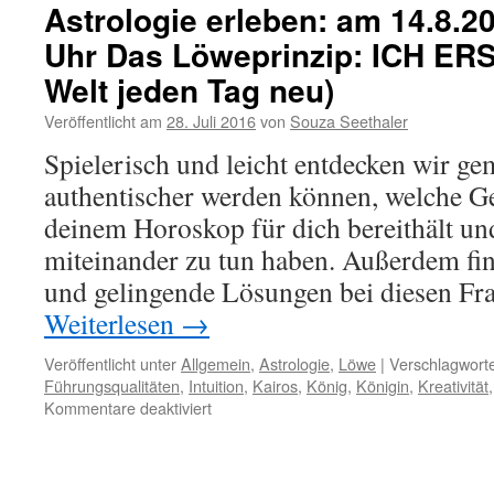
am
Astrologie erleben: am 14.8.20
20.8.2017,
Uhr Das Löweprinzip: ICH ER
10:00
–
Welt jeden Tag neu)
17:00
Uhr
Veröffentlicht am
28. Juli 2016
von
Souza Seethaler
Das
Spielerisch und leicht entdecken wir g
Löweprinzip:
ICH
authentischer werden können, welche G
ERSCHAFFE
deinem Horoskop für dich bereithält un
(die
Welt
miteinander zu tun haben. Außerdem fi
jeden
und gelingende Lösungen bei diesen Fr
Tag
neu)
Weiterlesen
→
Veröffentlicht unter
Allgemein
,
Astrologie
,
Löwe
|
Verschlagworte
Führungsqualitäten
,
Intuition
,
Kairos
,
König
,
Königin
,
Kreativität
für
Kommentare deaktiviert
Astrologie
erleben:
am