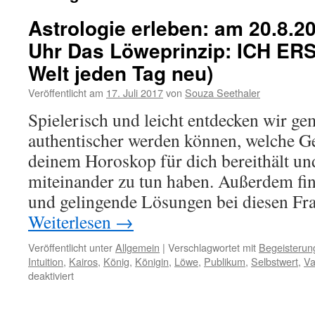
Astrologie erleben: am 20.8.20
Uhr Das Löweprinzip: ICH ER
Welt jeden Tag neu)
Veröffentlicht am
17. Juli 2017
von
Souza Seethaler
Spielerisch und leicht entdecken wir g
authentischer werden können, welche G
deinem Horoskop für dich bereithält un
miteinander zu tun haben. Außerdem fi
und gelingende Lösungen bei diesen Fr
Weiterlesen
→
Veröffentlicht unter
Allgemein
|
Verschlagwortet mit
Begeisterun
Intuition
,
Kairos
,
König
,
Königin
,
Löwe
,
Publikum
,
Selbstwert
,
Va
für
deaktiviert
Astrologie
erleben: