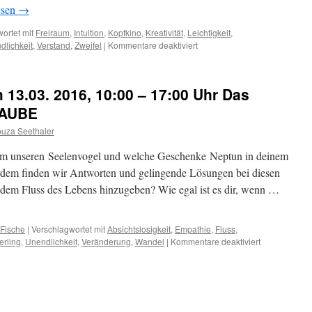
esen
→
bin
ich
ortet mit
Freiraum
,
Intuition
,
Kopfkino
,
Kreativität
,
Leichtigkeit
,
und
für
dlichkeit
,
Verstand
,
Zweifel
|
Kommentare deaktiviert
wenn
Astrologie
ja,
erleben:
wie
am
viele?
 13.03. 2016, 10:00 – 17:00 Uhr Das
18.6.2017,
Bin
10:00
LAUBE
ich
–
überhaupt?
uza Seethaler
17:00
Uhr
sam unseren Seelenvogel und welche Geschenke Neptun in deinem
Das
Zwillingsprinzip:
erdem finden wir Antworten und gelingende Lösungen bei diesen
ICH
ch dem Fluss des Lebens hinzugeben? Wie egal ist es dir, wenn …
DENKE
(zu
viel
Fische
|
Verschlagwortet mit
Absichtslosigkeit
,
Empathie
,
Fluss
,
nach)
für
erling
,
Unendlichkeit
,
Veränderung
,
Wandel
|
Kommentare deaktiviert
Astrologie
erleben:
am
13.03.
2016,