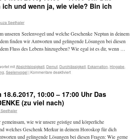
 ich und wenn ja, wie viele? Bin ich
uza Seethaler
sam unseren Seelenvogel und welche Geschenke Neptun in deinem
erdem finden wir Antworten und gelingende Lösungen bei diesen
ch dem Fluss des Lebens hinzugeben? Wie egal ist es dir, wenn …
ortet mit
Absichtslosigkeit
,
Demut
,
Durchlässigkeit
,
Exkarnation
,
Hingabe
,
für
ing
,
Seelenvogel
|
Kommentare deaktiviert
Astrologie
erleben:
am
m 18.6.2017, 10:00 – 17:00 Uhr Das
04.03.
2018,
DENKE (zu viel nach)
10:00
 Seethaler
–
17:00
r gemeinsam, wie wir unsere geistige und körperliche
Uhr
Das
und welches Geschenk Merkur in deinem Horoskop für dich
Fischeprinzip:
ntworten und gelingende Lösungen bei diesen Fragen: Wie gerne
Wer