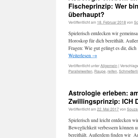
Fischeprinzip: Wer bin
überhaupt?
Veröffentlicht am
18. Februar 2018
von
So
Spielerisch entdecken wir gemein
Horoskop für dich bereithält. Auß
Fragen: Wie gut gelingt es dir, di
Weiterlesen
→
Veröffentlicht unter
Allgemein
|
Verschlagw
Parallelwelten
,
Raupe
,
reifen
,
Schmetterl
Astrologie erleben: a
Zwillingsprinzip: ICH 
Veröffentlicht am
22. Mai 2017
von
Souza
Spielerisch und leicht entdecken wi
Beweglichkeit verbessern können 
bereithält. Außerdem finden wir A