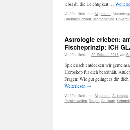
lebst du die Leichtigkeit …
Weiterl
Veröffentlicht unter
Allgemein
|
Verschlagw
Oberflächlichkeit
,
Schmetterling
,
Unverbin
Astrologie erleben: am
Fischeprinzip: ICH G
Veröffentlicht am
20. Februar 2016
von
So
Spielerisch entdecken wir gemein
Horoskop für dich bereithält. Auß
Fragen: Wie gut gelingt es dir, di
Weiterlesen
→
Veröffentlicht unter
Allgemein
,
Astrologie
,
Parallelwelten
,
Raupe
,
Salzkorn
,
Schmett